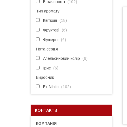
В наявності
102
Тип аромату
Квіткові
18
Фруктові
6
Фужерні
6
Нота серця
Апельсиновий колір
6
Ірис
6
Виробник
Ex Nihilo
102
КОНТАКТИ