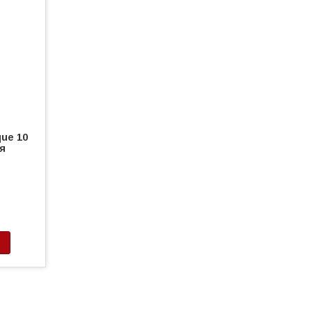
que 10
ія