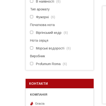
В наявності
6
Тип аромату
Фужерні
6
Початкова нота
Віргінський кедр
6
Нота серця
Морські водорості
6
Виробник
Profumum Roma
6
КОНТАКТИ
Gracia