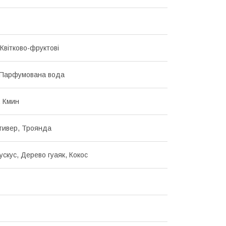
Квітково-фруктові
 Парфумована вода
 Кмин
тивер, Троянда
ускус, Дерево гуаяк, Кокос