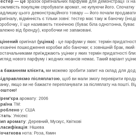
Тестер — це
зразок оригінальних парфумів для демонстрації їх н
ожливість покупцям спробувати аромат, не купуючи його. Спочатку
адлишку цього демонстраційного товару — його почали продавати.
ригіналу, відмінність є тільки зовні: тестер має таку ж баночку (іно
оробочку, її ще називають технічною (буває біла однотонна, буває 
алежно від бренду), коробочки не запаковані.
Уцінений
оригінал
(уцінка)
- це парфуми у яких: термін придатності
еханічні пошкодження коробки або баночки; є зовнішній брак, який
остачальниками приїжджають уцінки у яких термін придатності близ
игляд нового парфуму і жодних нюансів немає. Такий варіант уцін
а бажанням клієнта,
ми
можемо зробити запит на склад для дод
Відправляємо післяплатою
, щоб ви мали змогу перевірити проду
анку, якщо ви не бажаєте переплачувати за післяплату на пошті. 
поштою!
Прем'єра
аромату: 2006
Країна
ТМ:
Зроблено
у: США
Стать
: Унісекс
Тип аромату
: Деревний, Мускус, Квіткові
Класифікація
: Нішева
Початкова
нота: Роза, Кмин