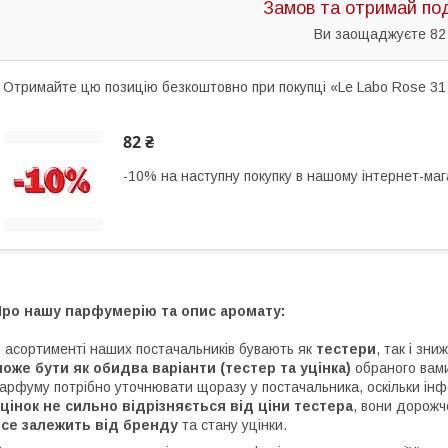
Замов та отримай по
Ви заощаджуєте 82
Отримайте цю позицію безкоштовно при покупці «Le Labo Rose 31
82 ₴
-10% на наступну покупку в нашому інтернет-маг
Про нашу парфумерію та опис аромату:
 асортименті наших постачальників бувають як
тестери
, так і зни
оже бути як обидва варіанти (тестер та уцінка)
обраного вам
арфуму потрібно уточнювати щоразу у постачальника, оскільки інф
цінок не сильно відрізняється від ціни тестера
, вони дорожч
все залежить від бренду
та стану уцінки.