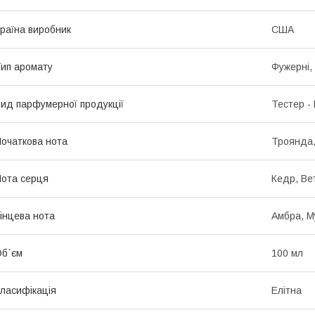
раїна виробник
США
ип аромату
Фужерні, 
ид парфумерної продукції
Тестер -
очаткова нота
Троянда,
ота серця
Кедр, Ве
інцева нота
Амбра, М
б`єм
100 мл
ласифікація
Елітна