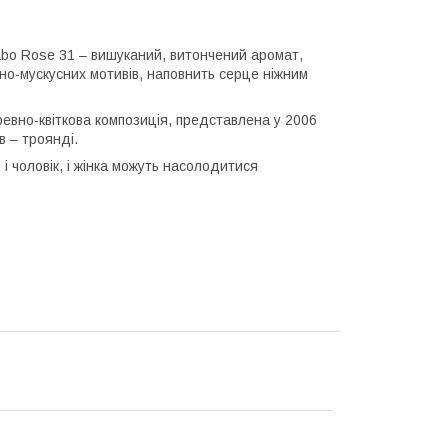
Labo Rose 31 – вишуканий, витончений аромат,
но-мускусних мотивів, наповнить серце ніжним
вно-квіткова композиція, представлена у 2006
в – троянді.
і чоловік, і жінка можуть насолодитися