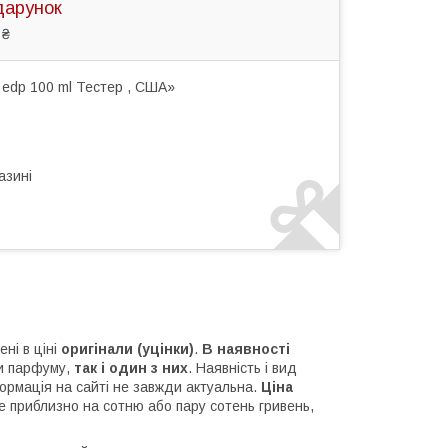
дарунок
 ₴
 edp 100 ml Тестер , США»
азині
жені в ціні
оригінали (уцінки)
.
В наявності
и парфуму,
так і один з них
. Наявність і вид
ормація на сайті не завжди актуальна.
Ціна
е приблизно на сотню або пару сотень гривень,