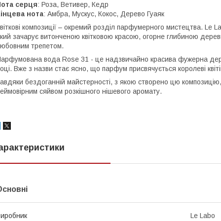
Нота серця
: Роза, Ветивер, Кедр
інцева нота
: Амбра, Мускус, Кокос, Дерево Гуаяк
віткові композиції – окремий розділ парфумерного мистецтва. Le 
кий зачарує витонченою квітковою красою, огорне глибиною дерев
юбовним трепетом.
арфумована вода Rose 31 - це надзвичайно красива фужерна дере
оці. Вже з назви стає ясно, що парфум присвячується королеві квіті
авдяки бездоганній майстерності, з якою створено цю композицію, 
еймовірним сяйвом розкішного нішевого аромату.
арактеристики
Основні
иробник
Le Labo