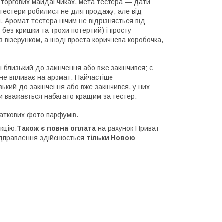
а торгових майданчиках, мета тестера — дати
 тестери робилися не для продажу, але від
 Аромат тестера нічим не відрізняється від
ді без кришки та трохи потертий) і просту
з візерунком, а іноді проста коричнева коробочка,
 близький до закінчення або вже закінчився; є
 не впливає на аромат. Найчастіше
ький до закінчення або вже закінчився, у них
ки вважається набагато кращим за тестер.
аткових фото парфумів.
кцію.
Також є повна оплата
на рахунок Приват
Відправлення здійснюється
тільки Новою