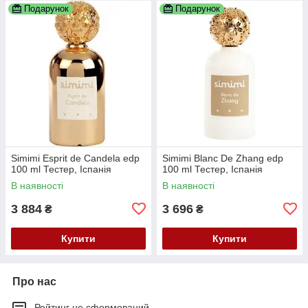
Подарунок
Подарунок
Simimi Esprit de Candela edp
Simimi Blanc De Zhang edp
100 ml Тестер, Іспанія
100 ml Тестер, Іспанія
В наявності
В наявності
3 884
3 696
₴
₴
Купити
Купити
Про нас
Рейтинг не сформований