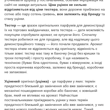
сайті не завжди актуальна.
Ціна уцінок не сильно
відрізняється від ціни тестера
, вони дорожче приблизно на
сотню або пару сотень гривень,
все залежить від бренду
та
стану уцінки.
Тестер — це
зразок оригінальних парфумів для демонстрації
їх на торгових майданчиках, мета тестера — дати можливість
покупцям спробувати аромат, не купуючи його. Спочатку
тестери робилися не для продажу, але від надлишку цього
демонстраційного товару — його почали продавати. Аромат
тестера нічим не відрізняється від оригіналу, відмінність є
тільки зовні: тестер має таку ж баночку (іноді без кришки та
трохи потертий) і просту коробочку, її ще називають
технічною (буває біла однотонна, буває з візерунком, а іноді
проста коричнева коробочка, залежно від бренду), коробочки
не запаковані.
Уцінений
оригінал
(уцінка)
- це парфуми у яких: термін
придатності близький до закінчення або вже закінчився; є
механічні пошкодження коробки або баночки; є зовнішній
брак, який не впливає на аромат. Найчастіше
постачальниками приїжджають уцінки у яких термін
придатності близький до закінчення або вже закінчився, у них
вигляд нового парфуму і жодних нюансів немає. Такий