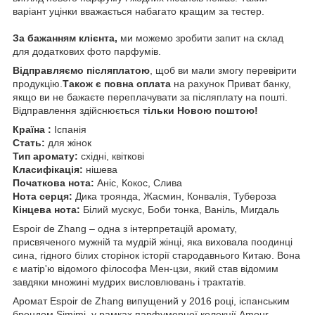
варіант уцінки вважається набагато кращим за тестер.
За бажанням клієнта,
ми
можемо зробити запит на склад
для додаткових фото парфумів.
Відправляємо післяплатою
, щоб ви мали змогу перевірити
продукцію.
Також є повна оплата
на рахунок Приват банку,
якщо ви не бажаєте переплачувати за післяплату на пошті.
Відправлення здійснюється
тільки Новою поштою!
Країна :
Іспанія
Стать:
для жінок
Тип аромату:
східні, квіткові
Класифікація:
нішева
Початкова нота:
Аніс, Кокос, Слива
Нота серця:
Дика троянда, Жасмин, Конвалія, Тубероза
Кінцева нота:
Білий мускус, Боби тонка, Ваніль, Мигдаль
Espoir de Zhang – одна з інтерпретацій аромату,
присвяченого мужній та мудрій жінці, яка виховала поодинці
сина, гідного білих сторінок історії стародавнього Китаю. Вона
є матір'ю відомого філософа Мен-цзи, який став відомим
завдяки множині мудрих висловлювань і трактатів.
Аромат Espoir de Zhang випущений у 2016 році, іспанським
брендом Simimi, у рамках парфумерної колекції Amour