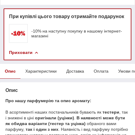
При купівлі цього товару отримайте подарунок
-10% на наступну покупку в нашому інтернет-
магазині
Приховати
Опис
Характеристики
Доставка
Оплата
Умови п
Опис
Про нашу парфумерію та опис аромату:
В асортименті наших постачальників бувають як
тестери
, так
і знижені в ціні
оригінали (уцінки)
.
В наявності може бути
як обидва варіанти (тестер та уцінка)
обраного вами
парфуму,
так і один з них
. Наявність і вид парфуму потрібно
уточнювати щоразу у постачальника, оскільки інформація на