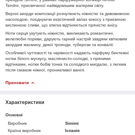
Tendre, присвяченої найвідомішим матерям світу.
Верхні акорди композиції розчулюють ніжністю та дивовижною
насолодою, поєднуючи екзотичний запах кокосу з приємною
кислинкою сливи, що злегка відтіняються пряністю анісу.
Ноти серця укутують ніжністю, викликають романтичні,
велелюбні пориви, дарують гарний настрій завдяки квітковим
акордам жасмину, дикої троянди, туберози та конвалії.
Особливої ​​чуттєвості та чарівності надають парфуму бентежні
нотки білого мускусу, маслянисто-солодкі, з пряними
відтінками, нотки бобів тонка та солодкого мигдалю, з легким
після смаком ніжної, проникливої ​​ванілі.
Приховати
Характеристики
Основні
Виробник
Simimi
Країна виробник
Іспанія