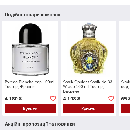
Подібні товари компанії
Byredo Blanche edp 100ml
Shaik Opulent Shaik No 33
Simi
Тестер, Франція
W edp 100 ml Тестер,
edp,
Бахрейн
4 180
4 198
65
₴
₴
Купити
Купити
Акційні пропозиції та новинки