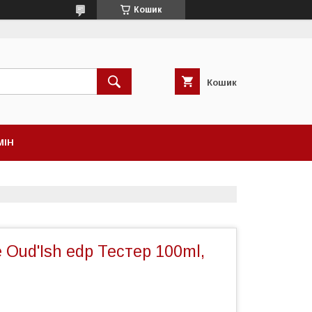
Кошик
Кошик
МІН
 Oud'Ish edp Тестер 100ml,