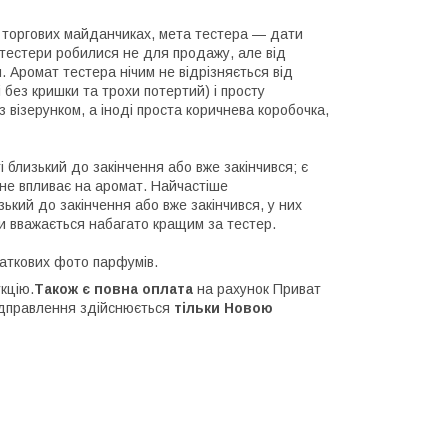
а торгових майданчиках, мета тестера — дати
 тестери робилися не для продажу, але від
 Аромат тестера нічим не відрізняється від
ді без кришки та трохи потертий) і просту
з візерунком, а іноді проста коричнева коробочка,
 близький до закінчення або вже закінчився; є
 не впливає на аромат. Найчастіше
ький до закінчення або вже закінчився, у них
ки вважається набагато кращим за тестер.
аткових фото парфумів.
кцію.
Також є повна оплата
на рахунок Приват
Відправлення здійснюється
тільки Новою