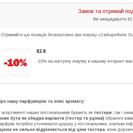
Замов та отримай по
Ви заощаджуєте 82
Отримайте цю позицію безкоштовно при покупці «Zarkoperfume Oud
82 ₴
-10% на наступну покупку в нашому інтернет-маг
Про нашу парфумерію та опис аромату:
 асортименті наших постачальників бувають як
тестери
, так і зни
оже бути як обидва варіанти (тестер та уцінка)
обраного вам
арфуму потрібно уточнювати щоразу у постачальника, оскільки інф
цінок не сильно відрізняється від ціни тестера
, вони дорожч