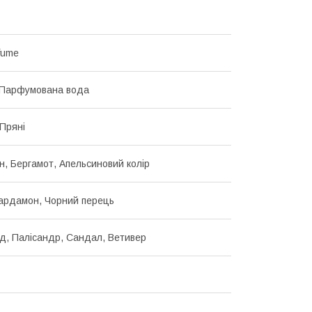
fume
 Парфумована вода
 Пряні
, Бергамот, Апельсиновий колір
Кардамон, Чорний перець
д, Палісандр, Сандал, Ветивер