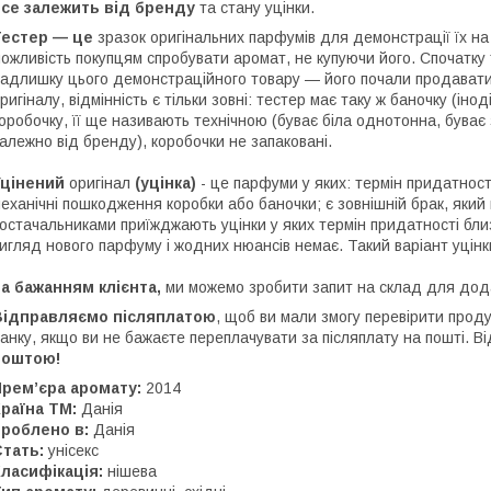
все залежить від бренду
та стану уцінки.
Тестер — це
зразок оригінальних парфумів для демонстрації їх н
ожливість покупцям спробувати аромат, не купуючи його. Спочатку
адлишку цього демонстраційного товару — його почали продавати.
ригіналу, відмінність є тільки зовні: тестер має таку ж баночку (іно
оробочку, її ще називають технічною (буває біла однотонна, буває 
алежно від бренду), коробочки не запаковані.
Уцінений
оригінал
(уцінка)
- це парфуми у яких: термін придатності
еханічні пошкодження коробки або баночки; є зовнішній брак, який
остачальниками приїжджають уцінки у яких термін придатності близ
игляд нового парфуму і жодних нюансів немає. Такий варіант уцін
а бажанням клієнта,
ми
можемо зробити запит на склад для дод
Відправляємо післяплатою
, щоб ви мали змогу перевірити проду
анку, якщо ви не бажаєте переплачувати за післяплату на пошті. 
поштою!
Прем’єра аромату:
2014
раїна ТМ:
Данія
Зроблено в:
Данія
тать:
унісекс
ласифікація:
нішева