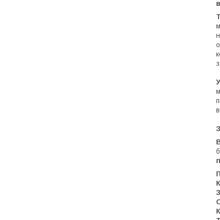
м
н
о
к
з
м
п
в
З
б
К
С
К