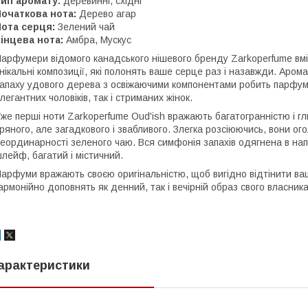
ип аромату:
деревинні, східні
очаткова нота:
Дерево агар
ота серця:
Зелений чай
інцева нота:
Амбра, Мускус
арфумери відомого канадського нішевого бренду Zarkoperfume вм
нікальні композиції, які полонять ваше серце раз і назавжди. Аром
апаху удового дерева з освіжаючими компонентами робить парфум
легантних чоловіків, так і стриманих жінок.
же перші ноти Zarkoperfume Oud'ish вражають багатогранністю і г
ряного, але загадкового і звабливого. Злегка розсіюючись, вони ог
еординарності зеленого чаю. Вся симфонія запахів одягнена в нап
лейф, багатий і містичний.
арфуми вражають своєю оригінальністю, щоб вигідно відтінити ва
армонійно доповнять як денний, так і вечірній образ свого власник
арактеристики