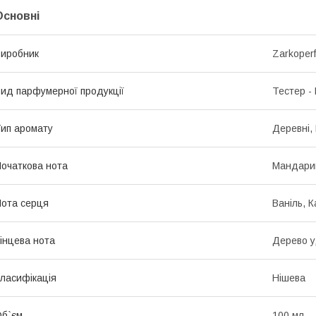
Основні
иробник
Zarkoper
ид парфумерної продукції
Тестер -
ип аромату
Деревні,
очаткова нота
Мандарин
ота серця
Ваніль, 
інцева нота
Дерево у
ласифікація
Нішева
б`єм
100 мл