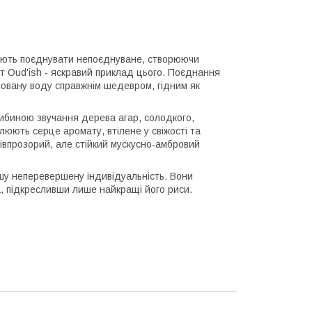
іють поєднувати непоєднуване, створюючи
ат Oud'ish - яскравий приклад цього. Поєднання
овану воду справжнім шедевром, гідним як
либиною звучання дерева агар, солодкого,
олюють серце аромату, втілене у свіжості та
івпрозорий, але стійкий мускусно-амбровий
шу неперевершену індивідуальність. Вони
а, підкресливши лише найкращі його риси.