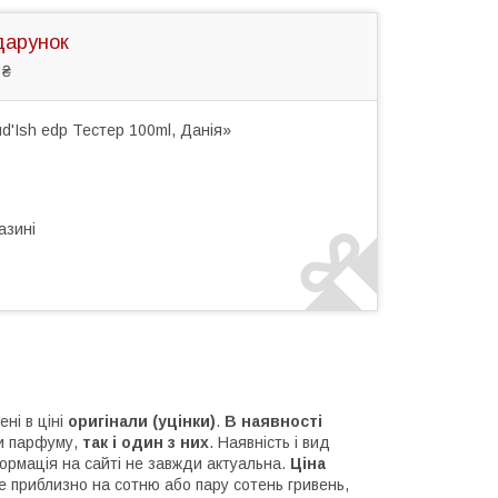
дарунок
 ₴
'Ish edp Тестер 100ml, Данія»
азині
жені в ціні
оригінали (уцінки)
.
В наявності
и парфуму,
так і один з них
. Наявність і вид
ормація на сайті не завжди актуальна.
Ціна
е приблизно на сотню або пару сотень гривень,