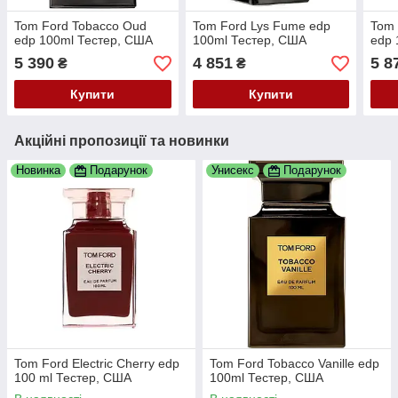
Tom Ford Tobacco Oud
Tom Ford Lys Fume edp
Tom 
edp 100ml Тестер, США
100ml Тестер, США
edp 
5 390
4 851
5 8
₴
₴
Купити
Купити
Акційні пропозиції та новинки
Новинка
Подарунок
Унисекс
Подарунок
Tom Ford Electric Cherry edp
Tom Ford Tobacco Vanille edp
100 ml Тестер, США
100ml Тестер, США