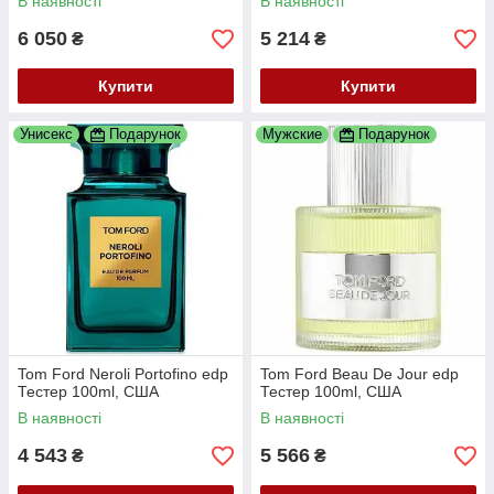
В наявності
В наявності
6 050
5 214
₴
₴
Купити
Купити
Унисекс
Подарунок
Мужские
Подарунок
Tom Ford Neroli Portofino edp
Tom Ford Beau De Jour edp
Тестер 100ml, США
Тестер 100ml, США
В наявності
В наявності
4 543
5 566
₴
₴