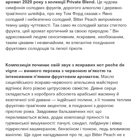
аромат 2020 року з колекції Private Blend.
Це чудова
симфонія солодких фруктів, дорогого алкоголю і деревно-
трав’яного шлейфа, про яку Том Форд сказав:« Явно
солодкий і небезпечно солодкий, Bitter Peach випромінює
темну шкіру чуттєвості. Так само як солодкий запах стиглого
фрукта, цей аромат еротичний за своєю природою." Він
адресований людям сенситивним, яскравим, необізнаним,
таким цікавим і незвичайним, як елегантне поєднання
фруктових солодощів та легкої гіркоти.
Композиція починає свій звук з яскравих нот peche de
vigne — винного персика з червоною м’якотю та
інтенсивним п’янким фруктовим ароматом.
Масло
сицилійського яскраво-червоного апельсина майстерно
відтінює його різкою цитрусовою свіжістю. Дивне серце
складається з хороброго абсолюта арабської жасмину й
екзотичної олії давани — індійської полини, з її тонким теплим
фруктово-трав'яним акцентом, в поєднанні з дорогою
гіркотою рома. Завдовжки бальзамічних нот, що
переливаються всіма, додає композиції пряності та
гурманської вишуканості: пачулі, сандал, лабданум і вівер
підкреслені кашмераном, бензоїном і тонкою, ледь вловимою
ваніллю. Ще одне нагадування про те, що Bitter Peach не є