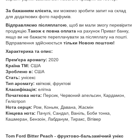
За бажанням клієнта,
ми
можемо зробити запит на склад
для додаткових фото парфумів.
Відправляємо післяплатою
, щоб ви мали змогу перевірити
продукцію.
Також є повна оплата
на рахунок Приват банку,
якщо ви не бажаєте переплачувати за післяплату на пошті.
Відправлення здійснюється
тільки Новою поштою!
Характерика та опис:
Прем'єра аромату:
2020
Країна ТМ:
США
Зроблено в:
США
Стать:
унісекс
Тип аромату:
квіткові, фруктові
Класифікація:
елітна
Початкова нота:
Персик, Червоний апельсин, Кардамон,
Геліотроп
Нота серця:
Ром, Коньяк, Давана, Жасмін
Кінцева нота:
Пачулі, Сандал, Ваніль, Боби тонка,
Кашмеран, Бензоін, Лабданум, Тиракс, Вітівер
Tom Ford Bitter Peach - фруктово-бальзамічний унікс