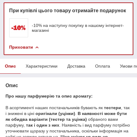
При купівлі цього товару отримайте подарунок
-10% на наступну покупку в нашому інтернет-
магазині
Приховати
Опис
Характеристики
Доставка
Оплата
Умови п
Опис
Про нашу парфумерію та опис аромату:
В асортименті наших постачальників бувають як
тестери
, так
і знижені в ціні
оригінали (уцінки)
.
В наявності може бути
як обидва варіанти (тестер та уцінка)
обраного вами
парфуму,
так і один з них
. Наявність і вид парфуму потрібно
уточнювати щоразу у постачальника, оскільки інформація на
сайті не завжди актуальна.
Ціна уцінок не сильно