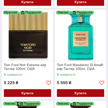
Купити
Купити
Мужские
Подарунок
Унисекс
Подарунок
Tom Ford Noir Extreme edp
Tom Ford Mandarino Di Amalfi
Тестер 100ml, США
edp Тестер 100ml, США
В наявності
В наявності
5 225
5 555
₴
₴
Купити
Купити
Унисекс
Подарунок
Унисекс
Подарунок