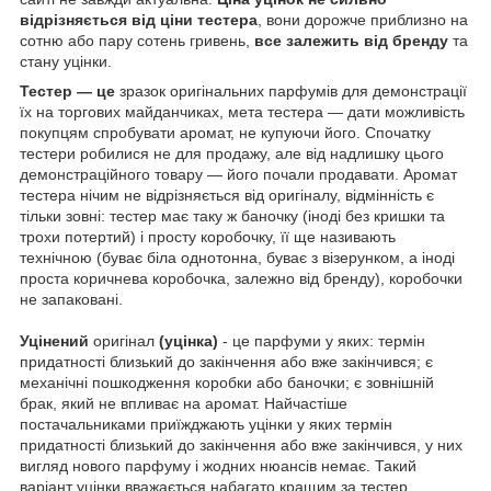
відрізняється від ціни тестера
, вони дорожче приблизно на
сотню або пару сотень гривень,
все залежить від бренду
та
стану уцінки.
Тестер — це
зразок оригінальних парфумів для демонстрації
їх на торгових майданчиках, мета тестера — дати можливість
покупцям спробувати аромат, не купуючи його. Спочатку
тестери робилися не для продажу, але від надлишку цього
демонстраційного товару — його почали продавати. Аромат
тестера нічим не відрізняється від оригіналу, відмінність є
тільки зовні: тестер має таку ж баночку (іноді без кришки та
трохи потертий) і просту коробочку, її ще називають
технічною (буває біла однотонна, буває з візерунком, а іноді
проста коричнева коробочка, залежно від бренду), коробочки
не запаковані.
Уцінений
оригінал
(уцінка)
- це парфуми у яких: термін
придатності близький до закінчення або вже закінчився; є
механічні пошкодження коробки або баночки; є зовнішній
брак, який не впливає на аромат. Найчастіше
постачальниками приїжджають уцінки у яких термін
придатності близький до закінчення або вже закінчився, у них
вигляд нового парфуму і жодних нюансів немає. Такий
варіант уцінки вважається набагато кращим за тестер.