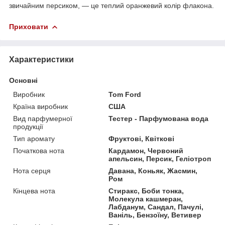
звичайним персиком, — це теплий оранжевий колір флакона.
Приховати
Характеристики
Основні
Виробник
Tom Ford
Країна виробник
США
Вид парфумерної
Тестер - Парфумована вода
продукції
Тип аромату
Фруктові, Квіткові
Початкова нота
Кардамон, Червоний
апельсин, Персик, Геліотроп
Нота серця
Давана, Коньяк, Жасмин,
Ром
Кінцева нота
Стиракс, Боби тонка,
Молекула кашмеран,
Лабданум, Сандал, Пачулі,
Ваніль, Бензоїну, Ветивер