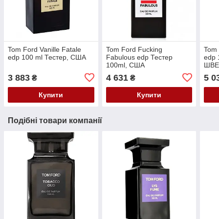
Tom Ford Vanille Fatale
Tom Ford Fucking
Tom 
edp 100 ml Тестер, США
Fabulous edp Тестер
edp 
100ml, США
ШВЕ
3 883
4 631
5 0
₴
₴
Купити
Купити
Подібні товари компанії