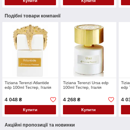
Купити
Купити
Подібні товари компанії
Tiziana Terenzi Atlantide
Tiziana Terenzi Ursa edp
Tizi
edp 100ml Тестер, Італія
100ml Тестер, Італія
edp 
4 048
4 268
4 0
₴
₴
Купити
Купити
Акційні пропозиції та новинки