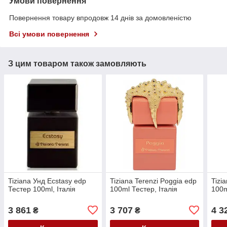
Умови повернення
Повернення товару впродовж 14 днів за домовленістю
Всі умови повернення
З цим товаром також замовляють
Tiziana Унд Ecstasy edp
Tiziana Terenzi Poggia edp
Tizi
Тестер 100ml, Італія
100ml Тестер, Італія
100m
3 861
3 707
4 3
₴
₴