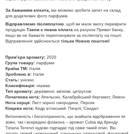
За бажанням клієнта,
ми
можемо зробити запит на склад
для додаткових фото парфумів.
Відправляємо післяплатою
, щоб ви мали змогу перевірити
продукцію.
Також є повна оплата
на рахунок Приват банку,
якщо ви не бажаєте переплачувати за післяплату на пошті.
Відправлення здійснюється
тільки Новою поштою!
Прем’єра аромату:
2020
Група товару:
парфуми
Країна ТМ:
Італія
Зроблено в:
Італія
Стать:
унісекс
Класифікація:
нішева
Тип аромату:
деревинні, квіткові, цитрусові
Початкова нота:
Апельсин, Калабрійський бергамот, Лимон
Нота серця:
Лист чорної смородини, Персик
Кінцева нота:
Кедр атласький, Пачулі, Сандал
Витонченість і багатогранність, що знайшла відображення як
зовні, так і всередині флакона – аромат Cubia від бренду
Tiziana Terenzi чудово підпадає під саме такий опис. Він
досить свіжий і елегантний, одночасно цитрусовий, фруктовий