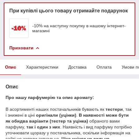
При купівлі цього товару отримайте подарунок
-10% на наступну покупку в нашому інтернет-
магазині
Приховати
Опис
Характеристики
Доставка
Оплата
Умови п
Опис
Про нашу парфумерію та опис аромату:
В асортименті наших постачальників бувають як
тестери
, так
і знижені в ціні
оригінали (уцінки)
.
В наявності може бути
як обидва варіанти (тестер та уцінка)
обраного вами
парфуму,
так і один з них
. Наявність і вид парфуму потрібно
уточнювати щоразу у постачальника, оскільки інформація на
сайті не завжди актуальна.
Ціна уцінок не сильно