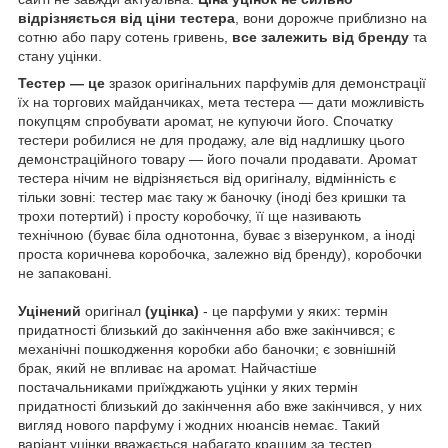
відрізняється від ціни тестера
, вони дорожче приблизно на
сотню або пару сотень гривень,
все залежить від бренду
та
стану уцінки.
Тестер — це
зразок оригінальних парфумів для демонстрації
їх на торгових майданчиках, мета тестера — дати можливість
покупцям спробувати аромат, не купуючи його. Спочатку
тестери робилися не для продажу, але від надлишку цього
демонстраційного товару — його почали продавати. Аромат
тестера нічим не відрізняється від оригіналу, відмінність є
тільки зовні: тестер має таку ж баночку (іноді без кришки та
трохи потертий) і просту коробочку, її ще називають
технічною (буває біла однотонна, буває з візерунком, а іноді
проста коричнева коробочка, залежно від бренду), коробочки
не запаковані.
Уцінений
оригінал
(уцінка)
- це парфуми у яких: термін
придатності близький до закінчення або вже закінчився; є
механічні пошкодження коробки або баночки; є зовнішній
брак, який не впливає на аромат. Найчастіше
постачальниками приїжджають уцінки у яких термін
придатності близький до закінчення або вже закінчився, у них
вигляд нового парфуму і жодних нюансів немає. Такий
варіант уцінки вважається набагато кращим за тестер.