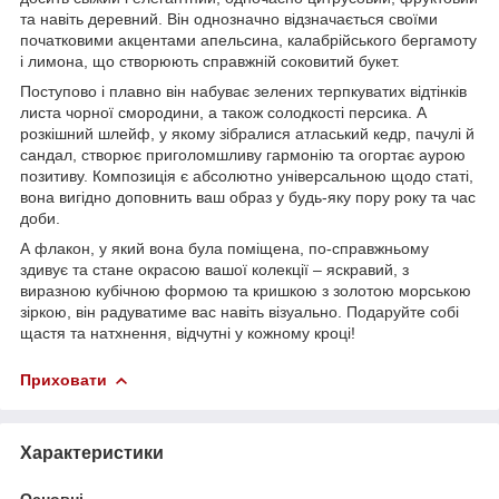
та навіть деревний. Він однозначно відзначається своїми
початковими акцентами апельсина, калабрійського бергамоту
і лимона, що створюють справжній соковитий букет.
Поступово і плавно він набуває зелених терпкуватих відтінків
листа чорної смородини, а також солодкості персика. А
розкішний шлейф, у якому зібралися атласький кедр, пачулі й
сандал, створює приголомшливу гармонію та огортає аурою
позитиву. Композиція є абсолютно універсальною щодо статі,
вона вигідно доповнить ваш образ у будь-яку пору року та час
доби.
А флакон, у який вона була поміщена, по-справжньому
здивує та стане окрасою вашої колекції – яскравий, з
виразною кубічною формою та кришкою з золотою морською
зіркою, він радуватиме вас навіть візуально. Подаруйте собі
щастя та натхнення, відчутні у кожному кроці!
Приховати
Характеристики
Основні