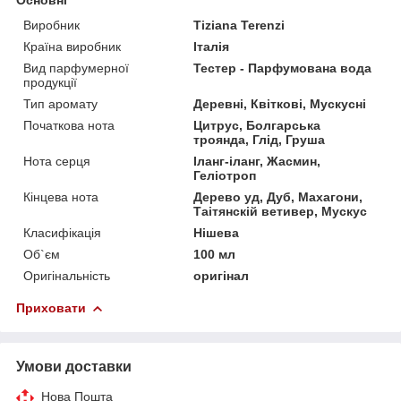
Виробник
Tiziana Terenzi
Країна виробник
Італія
Вид парфумерної
Тестер - Парфумована вода
продукції
Тип аромату
Деревні, Квіткові, Мускусні
Початкова нота
Цитрус, Болгарська
троянда, Глід, Груша
Нота серця
Іланг-іланг, Жасмин,
Геліотроп
Кінцева нота
Дерево уд, Дуб, Махагони,
Таітянскій ветивер, Мускус
Класифікація
Нішева
Об`єм
100 мл
Оригінальність
оригінал
Приховати
Умови доставки
Нова Пошта