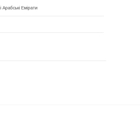
і Арабські Емірати