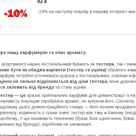
82 ₴
-10% на наступну покупку в нашому інтернет-маг
Про нашу парфумерію та опис аромату:
 асортименті наших постачальників бувають як
тестери
, так і зни
оже бути як обидва варіанти (тестер та уцінка)
обраного вам
арфуму потрібно уточнювати щоразу у постачальника, оскільки інф
цінок не сильно відрізняється від ціни тестера
, вони дорожч
все залежить від бренду
та стану уцінки.
Тестер — це
зразок оригінальних парфумів для демонстрації їх н
ожливість покупцям спробувати аромат, не купуючи його. Спочатку
адлишку цього демонстраційного товару — його почали продавати.
ригіналу, відмінність є тільки зовні: тестер має таку ж баночку (іно
оробочку, її ще називають технічною (буває біла однотонна, буває 
алежно від бренду), коробочки не запаковані.
Уцінений
оригінал
(уцінка)
- це парфуми у яких: термін придатності