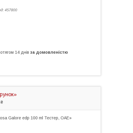
од:
457800
ротягом 14 днів
за домовленістю
арунок»
 ₴
Rosa Galore edp 100 ml Тестер, ОАЕ»