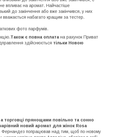
 не впливає на аромат. Найчастіше
ький до закінчення або вже закінчився, у них
ки вважається набагато кращим за тестер.
аткових фото парфумів.
кцію.
Також є повна оплата
на рахунок Приват
Відправлення здійснюється
тільки Новою
, а торговці прянощами повільно та сонно
 чарівний новий аромат для жінок Rosa
ді Фернандез попрацював над тим, щоб по-новому