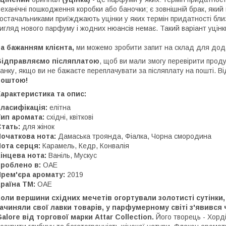
еханічні пошкодження коробки або баночки; є зовнішній брак, який
остачальниками приїжджають уцінки у яких термін придатності близ
игляд нового парфуму і жодних нюансів немає. Такий варіант уцін
а бажанням клієнта,
ми
можемо зробити запит на склад для дод
Відправляємо післяплатою
, щоб ви мали змогу перевірити проду
анку, якщо ви не бажаєте переплачувати за післяплату на пошті. 
поштою!
арактеристика та опис:
ласифікація:
елітна
ип аромата:
східні, квіткові
тать:
для жінок
очаткова нота:
Дамаська троянда, Фіалка, Чорна смородина
ота серця:
Карамель, Кедр, Конвалія
інцева нота:
Ваніль, Мускус
Зроблено в:
ОАЕ
Прем'єра аромату:
2019
раїна ТМ:
ОАЕ
оли вершини східних мечетів огортували золотисті сутінки
ачиняли свої лавки товарів, у парфумерному світі з'явився
alore від торгової марки Attar Collection.
Його творець - Хор