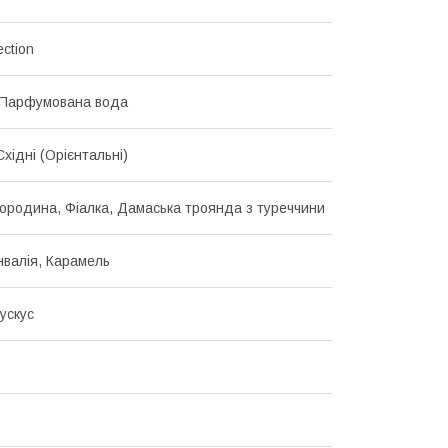
ection
 Парфумована вода
 Східні (Орієнтальні)
ородина, Фіалка, Дамаська троянда з туреччини
нвалія, Карамель
ускус