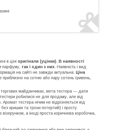
азині
жені в ціні
оригінали (уцінки)
.
В наявності
и парфуму,
так і один з них
. Наявність і вид
ормація на сайті не завжди актуальна.
Ціна
е приблизно на сотню або пару сотень гривень,
а торгових майданчиках, мета тестера — дати
 тестери робилися не для продажу, але від
 Аромат тестера нічим не відрізняється від
ді без кришки та трохи потертий) і просту
з візерунком, а іноді проста коричнева коробочка,
 близький до закінчення або вже закінчився; є