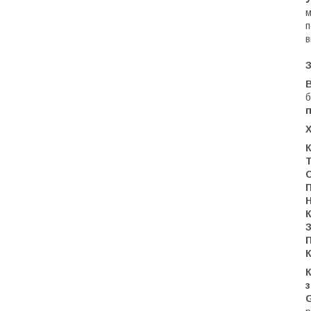
м
п
в
З
б
Х
К
Т
С
П
Н
К
К
К
з
G