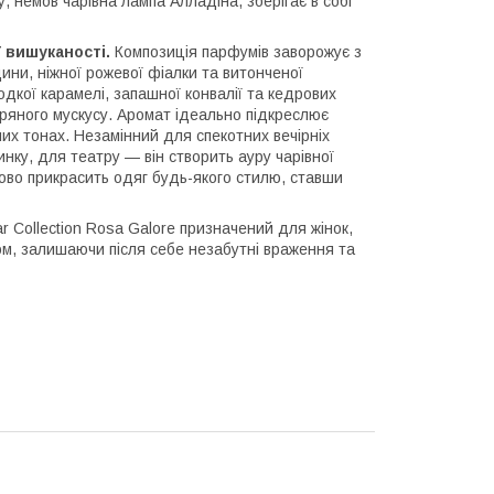
, немов чарівна лампа Алладіна, зберігає в собі
 вишуканості.
Композиція парфумів заворожує з
ни, ніжної рожевої фіалки та витонченої
одкої карамелі, запашної конвалії та кедрових
 пряного мускусу. Аромат ідеально підкреслює
дних тонах. Незамінний для спекотних вечірніх
нку, для театру — він створить ауру чарівної
удово прикрасить одяг будь-якого стилю, ставши
tar Collection Rosa Galore призначений для жінок,
ом, залишаючи після себе незабутні враження та