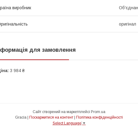
раїна виробник
Об'єднан
ригінальність
оригінал
нформація для замовлення
іна:
3 984 ₴
Сайт створений на маркетплейсі
Prom.ua
Gracia |
Поскаржитися на контент
|
Політика конфіденційності
Select Language
▼