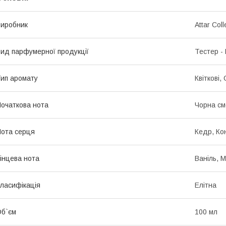
иробник
Attar Coll
ид парфумерної продукції
Тестер -
ип аромату
Квіткові,
очаткова нота
Чорна см
ота серця
Кедр, Ко
інцева нота
Ваніль, М
ласифікація
Елітна
б`єм
100 мл