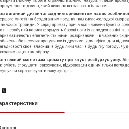
озкрити глибину та багатогранність жіночої натури. Флакон аромату
арфумерного джина, який виконає всі заповітні бажання.
Бездоганний дизайн зі східним орнаментом надає особливої
ершого миготіння бездоганним поєднанням кисло-солодкої смороди
амаської троянди. У серці аромату причаївся чарівний букет із сол
от. Незабутній посмак формують базові ноти із солодкої ванілі та
аризматичність і елегантність жінки, розкриваючи її в чарівних схі
обачень або веселих прогулянок із друзями, для офісу, для відпочи
агадковості своєї власниці в будь-який час і в будь-яку погоду. Ч
скравим акцентом образу.
ентежний магнетизм аромату притягує і розбурхує уяву. A
t
кі вміють спокушати, закохувати, підкорювати одним тільки погляд
мушуючи спрацьовувати нову зустріч.
арактеристики
Основні