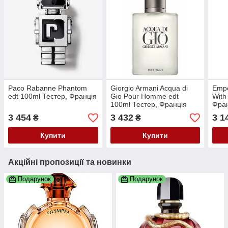
Paco Rabanne Phantom
Giorgio Armani Acqua di
Empo
edt 100ml Тестер, Франція
Gio Pour Homme edt
With
100ml Тестер, Франція
Фра
3 454
3 432
3 1
₴
₴
Купити
Купити
Акційні пропозиції та новинки
Подарунок
Подарунок