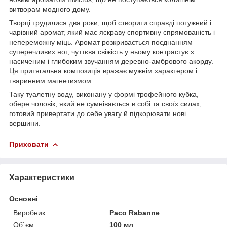
витворам модного дому.
Творці трудилися два роки, щоб створити справді потужний і
чарівний аромат, який має яскраву спортивну спрямованість і
непереможну міць. Аромат розкривається поєднанням
суперечливих нот, чуттєва свіжість у ньому контрастує з
насиченим і глибоким звучанням деревно-амбрового акорду.
Ця притягальна композиція вражає мужнім характером і
тваринним магнетизмом.
Таку туалетну воду, виконану у формі трофейного кубка,
обере чоловік, який не сумнівається в собі та своїх силах,
готовий привертати до себе увагу й підкорювати нові
вершини.
Приховати
Характеристики
Основні
Виробник
Paco Rabanne
Об`єм
100 мл