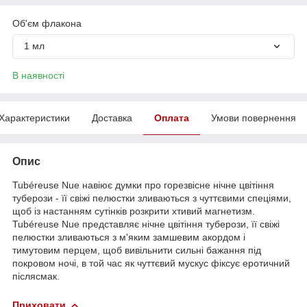
Об'єм флакона
1 мл
В наявності
Характеристики
Доставка
Оплата
Умови повернення
Опис
Tubéreuse Nue навіює думки про горезвісне нічне цвітіння
туберози - її свіжі пелюстки зливаються з чуттєвими спеціями,
щоб із настанням сутінків розкрити хтивий магнетизм.
Tubéreuse Nue представляє нічне цвітіння туберози, її свіжі
пелюстки зливаються з м'яким замшевим акордом і
тимутовим перцем, щоб вивільнити сильні бажання під
покровом ночі, в той час як чуттєвий мускус фіксує еротичний
післясмак.
Приховати