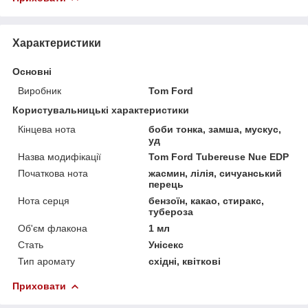
Характеристики
Основні
Виробник
Tom Ford
Користувальницькі характеристики
Кінцева нота
боби тонка, замша, мускус,
уд
Назва модифікації
Tom Ford Tubereuse Nue EDP
Початкова нота
жасмин, лілія, сичуанський
перець
Нота серця
бензоїн, какао, стиракс,
тубероза
Об'єм флакона
1 мл
Стать
Унісекс
Тип аромату
східні, квіткові
Приховати