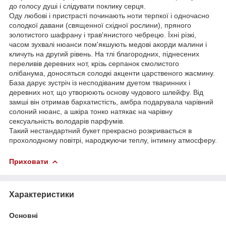
до голосу душі і слідувати поклику серця.
Оду любові і пристрасті починають ноти терпкої і одночасно
солодкої давани (священної східної рослини), пряного
золотистого шафрану і трав'янистого чебрецю. Їхні різкі,
часом зухвалі нюанси пом'якшують медові акорди малини і
кличуть на другий рівень. На тлі благородних, піднесених
переливів деревних нот, крізь серпанок смолистого
олібанума, доносяться солодкі акценти царственого жасмину.
База дарує зустріч із несподіваним дуетом тваринних і
деревних нот, що утворюють основу чудового шлейфу. Від
замші він отримав бархатистість, амбра подарувала чарівний
солоний нюанс, а шкіра тонко натякає на чарівну
сексуальність володарів парфумів.
Такий нестандартний букет прекрасно розкривається в
прохолодному повітрі, народжуючи теплу, інтимну атмосферу.
Приховати
Характеристики
Основні