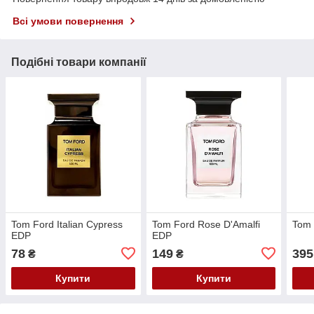
Всі умови повернення
Подібні товари компанії
Tom Ford Italian Cypress
Tom Ford Rose D'Amalfi
Tom 
EDP
EDP
78
149
395
₴
₴
Купити
Купити