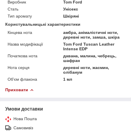
Виробник
Tom Ford
Стать
Унісекс
Тип аромату
Шкіряні
Користувальницькі характеристики
Кінцева нота
амбра, анімалістичні ноти,
деревні ноти, замша, шкіра
Назва модифікації
Tom Ford Tuscan Leather
Intense EDP
Початкова нота
давана, малина, чебрець,
шафран
Нота серця
деревні ноти, жасмин,
олібанум
Об'єм флакона
1 мл
Приховати
Умови доставки
Нова Пошта
Самовивіз