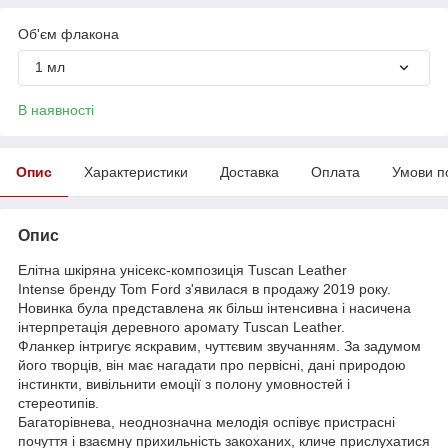
Об'єм флакона
1 мл
В наявності
Опис
Характеристики
Доставка
Оплата
Умови п
Опис
Елітна шкіряна унісекс-композиція Tuscan Leather
Intense бренду Tom Ford з'явилася в продажу 2019 року.
Новинка була представлена як більш інтенсивна і насичена
інтерпретація деревного аромату Tuscan Leather.
Фланкер інтригує яскравим, чуттєвим звучанням. За задумом
його творців, він має нагадати про первісні, дані природою
інстинкти, вивільнити емоції з полону умовностей і
стереотипів.
Багаторівнева, неоднозначна мелодія оспівує пристрасні
почуття і взаємну прихильність закоханих, кличе прислухатися