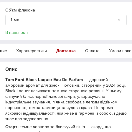
Об'єм флакона
1 мл
В наявності
пис
Характеристики
Доставка
Оплата
Умови пове
Опис
Tom Ford Black Laquer Eau De Parfum
— деревний
амбровий аромат для жінок і чоловіків, створений у 2024 році.
Black Laquer називають темною стороною розкоші. У ньому
сліпучий блиск чорної лакової шкіри, ультрасучасне
індустріальне звучання, п'янка свобода з легким відтінком
порочності, темна таємниця та чудова краса. Це аромат
яскравої індивідуальності, яка живе в гармонії із собою, і дещо
знає про задоволення.
Старт:
темне чорнило та блискучий вініл — акорд, що