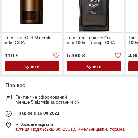
Tom Ford Oud Minerale
Tom Ford Tobacco Oud
Tom 
edp, США
edp 100ml Тестер, США
100m
110
5 390
4 8
₴
₴
Купити
Купити
Про нас
Рейтинг не сформований
Менше 5 відгуків за останній рік
Працює з 16.08.2021
м. Хмельницький
вулиця Подільська, 38, 29013, Хмельницький, Україна