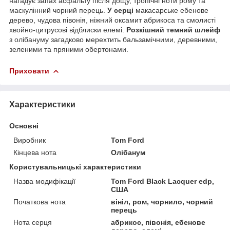
нагадує запах асфальту після дощу, тропічні ноти рому та
маскулінний чорний перець.
У серці
макасарське ебенове
дерево, чудова півонія, ніжний оксамит абрикоса та смолисті
хвойно-цитрусові відблиски елемі.
Розкішний темний шлейф
з олібануму загадково мерехтить бальзамічними, деревними,
зеленими та пряними обертонами.
Приховати
Характеристики
Основні
Виробник
Tom Ford
Кінцева нота
Олібанум
Користувальницькі характеристики
Назва модифікації
Tom Ford Black Lacquer edp,
США
Початкова нота
вініл, ром, чорнило, чорний
перець
Нота серця
абрикос, півонія, ебенове