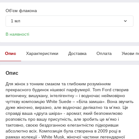
Об'єм флакона
1 мл
В наявності
Опис
Характеристики
Доставка
Оплата
Умови п
Опис
Для жінок з тонким смаком та глибоким розумінням
прекрасного будинок нішевої парфумерії. Tom Ford створив
витончену, вишукану, інтелігентну – і водночас неймовірно
чуттєву композицію White Suede – «Біла замша». Вона звучить
дуже жіночно, виразно, але водночас делікатно та м'яко. Це
справді ваша «друга шкіра» - аромат, який безпомилково
розповість про вашу присутність, але зробить це м'яко і
тактовно, своєю бездоганною елегантністю підкоривши
абсолютно всіх. Композиція була створена в 2009 році в
рамках колекції - White Musk, жіночої частини легендарної