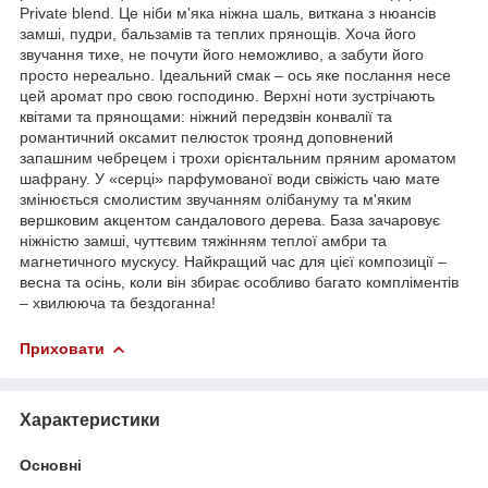
Private blend. Це ніби м'яка ніжна шаль, виткана з нюансів
замші, пудри, бальзамів та теплих прянощів. Хоча його
звучання тихе, не почути його неможливо, а забути його
просто нереально. Ідеальний смак – ось яке послання несе
цей аромат про свою господиню. Верхні ноти зустрічають
квітами та прянощами: ніжний передзвін конвалії та
романтичний оксамит пелюсток троянд доповнений
запашним чебрецем і трохи орієнтальним пряним ароматом
шафрану. У «серці» парфумованої води свіжість чаю мате
змінюється смолистим звучанням олібануму та м'яким
вершковим акцентом сандалового дерева. База зачаровує
ніжністю замші, чуттєвим тяжінням теплої амбри та
магнетичного мускусу. Найкращий час для цієї композиції –
весна та осінь, коли він збирає особливо багато компліментів
– хвилююча та бездоганна!
Приховати
Характеристики
Основні