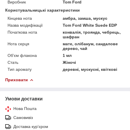
Виробник
Tom Ford
Користувальницькі характеристики
Кінцева нота
амбра, замша, мускус
Назва модифікації
Tom Ford White Suede EDP
Початкова нота
конвалія, троянда, чебрець,
шафран
Нота серця
мате, олібанум, сандалове
дерево, чай
Об'єм флакона
1 мл
Стать
Жіночі
Тип аромату
деревні, мускусні, квіткові
Приховати
Умови доставки
Нова Пошта
Самовивіз
Доставка кур'єром