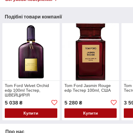
Подібні товари компанії
Tom Ford Velvet Orchid
Tom Ford Jasmin Rouge
Tom 
edp 100ml Тестер,
edp Тестер 100ml, США
Тест
ШВЕЙЦИРІЯ
5 038
5 280
3 5
₴
₴
Купити
Купити
Про нас